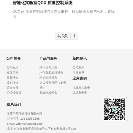
智能化实验室QCX 质量控制系统
QCX @ 质量控制系统包含自动取样、样品输送质量与分析，在线
成...
共5条
1
公司简介
产品与服务
新闻资讯
公司介绍
粉尘烟气治理
公司新闻
发展历程
均化散装卸料设备
行业资讯
服务理念
输送给料设备
应用案例
核心优势
进口设备代理（史密
行业应用案例
荣誉资质
斯）
现场案例图
总经理致辞
风阀料阀设备
联系我们
江苏宇梦环保科技有限公司
咨询电话: 13382586258
Email: yqf@jsyumeng.com
地址:南京巿秦淮区永智路5号白下科创孵化楼B座320