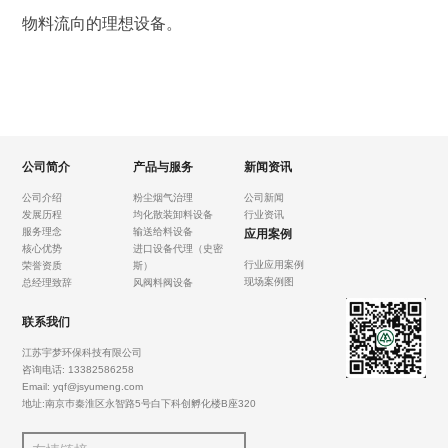
物料流向的理想设备。
公司简介
产品与服务
新闻资讯
公司介绍
粉尘烟气治理
公司新闻
发展历程
均化散装卸料设备
行业资讯
服务理念
输送给料设备
应用案例
核心优势
进口设备代理（史密
行业应用案例
荣誉资质
斯）
现场案例图
总经理致辞
风阀料阀设备
联系我们
江苏宇梦环保科技有限公司
咨询电话: 13382586258
Email: yqf@jsyumeng.com
地址:南京巿秦淮区永智路5号白下科创孵化楼B座320