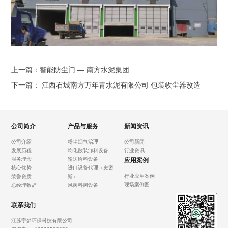
上一篇：
智能防尘门 — 南方水泥集团
下一篇：
江西石城南方万年青水泥有限公司 包装收尘器改造
公司简介
产品与服务
新闻资讯
公司介绍
粉尘烟气治理
公司新闻
发展历程
均化散装卸料设备
行业资讯
服务理念
输送给料设备
应用案例
核心优势
进口设备代理（史密
行业应用案例
荣誉资质
斯）
现场案例图
总经理致辞
风阀料阀设备
联系我们
江苏宇梦环保科技有限公司